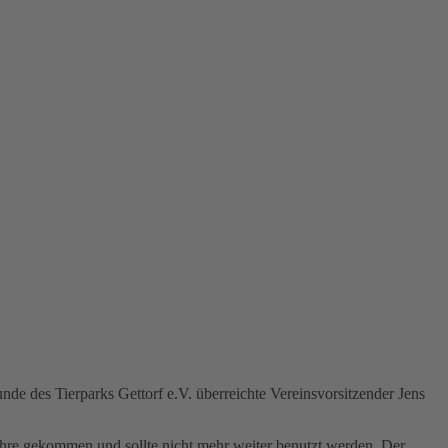
e des Tierparks Gettorf e.V. überreichte Vereinsvorsitzender Jens
Jahre gekommen und sollte nicht mehr weiter benutzt werden. Der