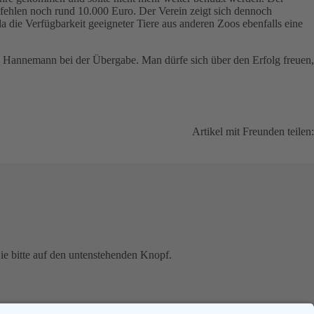
g fehlen noch rund 10.000 Euro. Der Verein zeigt sich dennoch
a die Verfügbarkeit geeigneter Tiere aus anderen Zoos ebenfalls eine
gte Hannemann bei der Übergabe. Man dürfe sich über den Erfolg freuen,
Artikel mit Freunden teilen:
Facebook
Twitter
E-mai
ie bitte auf den untenstehenden Knopf.