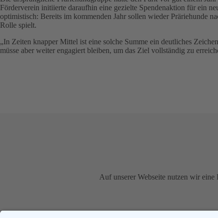
Förderverein initiierte daraufhin eine gezielte Spendenaktion für ein 
optimistisch: Bereits im kommenden Jahr sollen wieder Präriehunde nac
Rolle spielt.
„In Zeiten knapper Mittel ist eine solche Summe ein deutliches Zeiche
müsse aber weiter engagiert bleiben, um das Ziel vollständig zu erreic
Auf unserer Webseite nutzen wir eine 