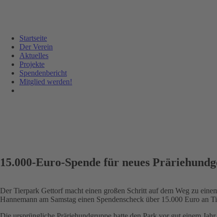
Navigation
Startseite
überspringen
Der Verein
Aktuelles
Projekte
Spendenbericht
Mitglied werden!
15.000-Euro-Spende für neues Präriehundg
Der Tierpark Gettorf macht einen großen Schritt auf dem Weg zu einem
Hannemann am Samstag einen Spendenscheck über 15.000 Euro an Tie
Die ursprüngliche Präriehundgruppe hatte den Park vor gut einem Jahr