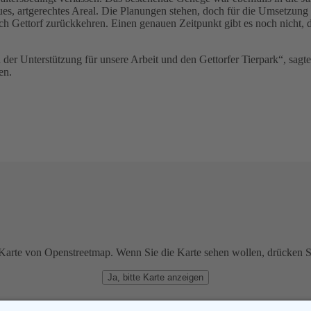
neues, artgerechtes Areal. Die Planungen stehen, doch für die Umsetzun
h Gettorf zurückkehren. Einen genauen Zeitpunkt gibt es noch nicht, d
n der Unterstützung für unsere Arbeit und den Gettorfer Tierpark“, sa
hen.
Karte von Openstreetmap. Wenn Sie die Karte sehen wollen, drücken S
Ja, bitte Karte anzeigen