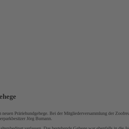
ehege
 neuen Präriehundgehege. Bei der Mitgliederversammlung der Zoofreund
rparkbesitzer Jörg Bumann.
 altersbedingt verlassen. Das bestehende Gehege war ebenfalls in die 